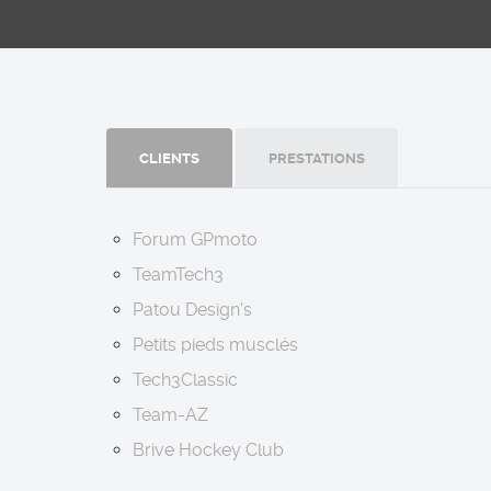
CLIENTS
PRESTATIONS
Forum GPmoto
TeamTech3
Patou Design's
Petits pieds musclés
Tech3Classic
Team-AZ
Brive Hockey Club