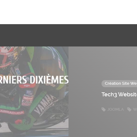
Création Site We
Tech3 Websi
JOOMLA
W