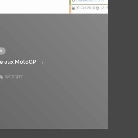
b
ié aux MotoGP
→
WEBSITE