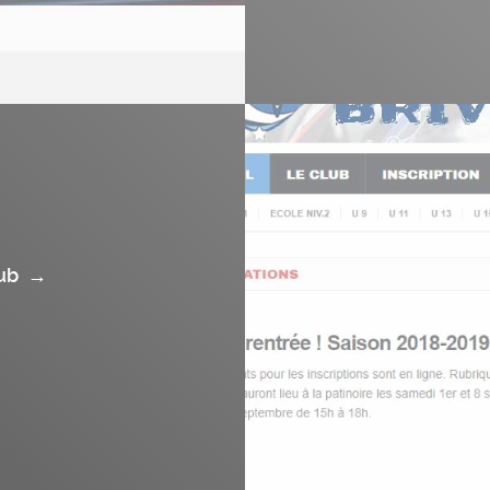
lub
→