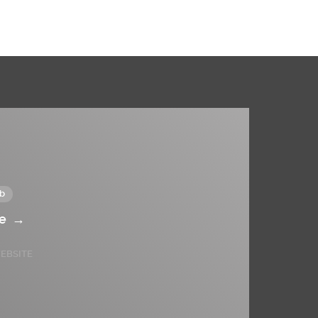
b
te
→
EBSITE